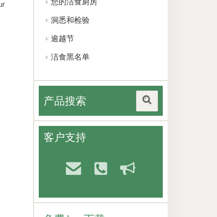
您的洁食厨房
ur
洞悉和检验
逾越节
洁食黑名单
产品搜索
客户支持