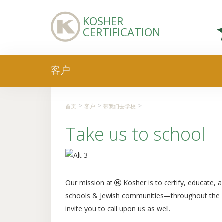
KOSHER
CERTIFICATION
客户
>
>
>
首页
客户
带我们去学校
Take us to school
Our mission at
Kosher is to certify, educate,
schools & Jewish communities—throughout the n
invite you to call upon us as well.